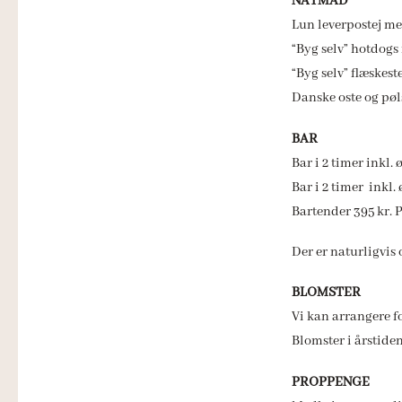
NATMAD
Lun leverpostej me
“Byg selv” hotdogs
“Byg selv” flæskes
Danske oste og pøl
BAR
Bar i 2 timer inkl.
Bar i 2 timer inkl.
Bartender 395 kr. 
Der er naturligvis
BLOMSTER
Vi kan arrangere fo
Blomster i årstiden
PROPPENGE