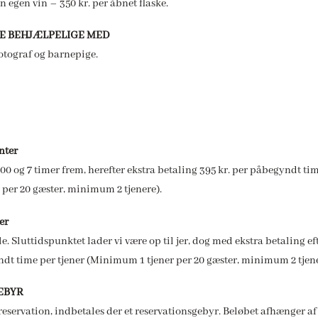
 egen vin – 350 kr. per åbnet flaske.
NE BEHJÆLPELIGE MED
fotograf og barnepige.
nter
00 og 7 timer frem, herefter ekstra betaling 395 kr. per påbegyndt tim
per 20 gæster, minimum 2 tjenere).
er
e. Sluttidspunktet lader vi være op til jer, dog med ekstra betaling ef
ndt time per tjener (Minimum 1 tjener per 20 gæster, minimum 2 tjene
EBYR
 reservation, indbetales der et reservationsgebyr. Beløbet afhænger 