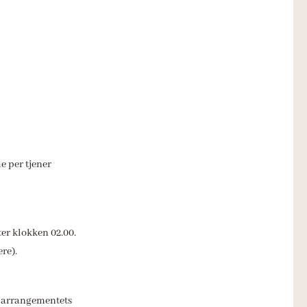
e per tjener
ter klokken 02.00.
re).
af arrangementets