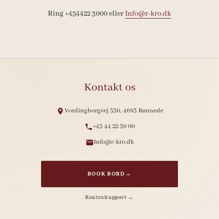
Ring +454422 3000 eller
Info@r-kro.dk
Kontakt os
Vordingborgvej 530, 4683 Rønnede
+45 44 22 30 00
Info@r-kro.dk
BOOK BORD
→
Kontrolrapport →